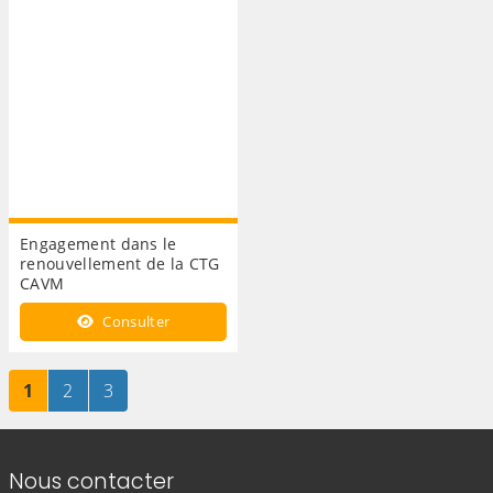
Engagement dans le
renouvellement de la CTG
CAVM
Consulter
Page
sur 3
Page
sur 3
Page
sur 3
1
2
3
Informations de contact
Nous contacter