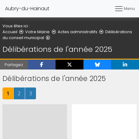
Aubry-du-Hainaut
Menu
Vous êtes ici :
Accueil
Votre Mairie
Actes administratifs
Délibérations
Délibérations de l'année 2025
du conseil municipal
Délibérations de l'année 2025
Partagez
Délibérations de l'année 2025
Page
sur 3
Page
sur 3
Page
sur 3
1
2
3