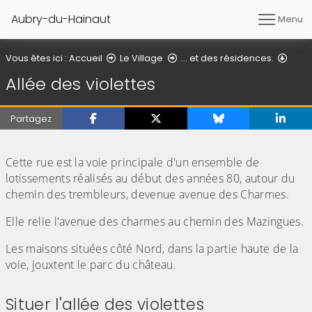
Aubry-du-Hainaut
Menu
Allée
Vous êtes ici :
Accueil
Le Village
... et des résidences.
Allée des violettes
Partagez
(Cliquez sur l'image pour l'agrandir)
(Cliquez sur l'image pour l'agr
(Cliquez sur l'image pour l'agrandir)
(Cliquez sur l'image pour l'agr
Cette rue est la voie principale d'un ensemble de
lotissements réalisés au début des années 80, autour du
chemin des trembleurs, devenue avenue des Charmes.
Elle relie l'avenue des charmes au chemin des Mazingues.
Les maisons situées côté Nord, dans la partie haute de la
voie, jouxtent le parc du château.
Situer l'allée des violettes