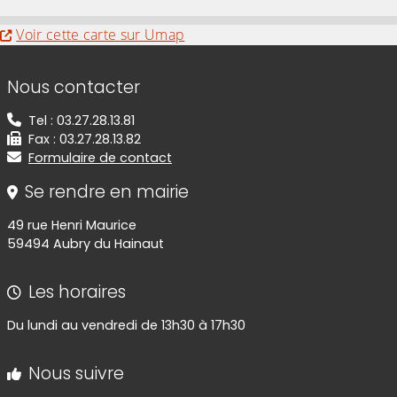
Evitez la carte interactive ci-après et aller au 
Voir cette carte sur Umap
Informations de contact
Nous contacter
Tel : 03.27.28.13.81
Fax : 03.27.28.13.82
Formulaire de contact
Se rendre en mairie
49 rue Henri Maurice
59494 Aubry du Hainaut
Les horaires
Du lundi au vendredi de 13h30 à 17h30
Nous suivre