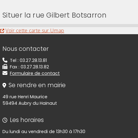
Situer la rue Gilbert Botsarron
Evitez la carte interactive ci-après et aller au 
Voir cette carte sur Umap
Informations de contact
Nous contacter
Tel : 03.27.28.13.81
Fax : 03.27.28.13.82
Formulaire de contact
Se rendre en mairie
49 rue Henri Maurice
59494 Aubry du Hainaut
Les horaires
Du lundi au vendredi de 13h30 à 17h30