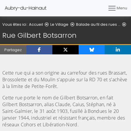
Aubry-du-Hainaut
Menu
Ru
Vous êtes ici :
Accueil
Le Village
Balade au fil des rues ...
Rue Gilbert Botsarron
Partagez
(Cliquez sur l'image pour l'agrandir)
(Cliquez sur l'image pour l'agr
(Cliquez sur l'image pour l'agrandir)
(Cliquez sur l'image pour l'agr
(Cliquez sur l'image pour l'agrandir)
Cette rue qui a son origine au carrefour des rues Brassart,
Brossolette et du Moulin s'appuie sur la RD 70 et s'achève
à la limite de Petite-Forêt.
Cette rue porte le nom de Gilbert Botsarron, en fait
Gilbert Bostsarron, alias Claude, Caius, Stéphan, né à
Saint-Galmier, le 31 août 1903, fusillé à Bondues le 20
janvier 1944, industriel et résistant français, membre des
réseaux Cohors et Libération-Nord.