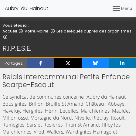
Aubry-du-Hainaut
Menu
Vous êtes ici :
Accueil
Votre Mairie
Les délégués auprès des organismes
R.I.P.E.S.E.
R.I.P.E.S.E.
Partagez
Relais Intercommunal Petite Enfance
Scarpe-Escaut
Ce syndicat de communes concerne Aubry du Hainaut,
Bousignies, Brillon, Bruille St Amand, Château l'Abbaye,
Haveluy, Hergnies, Hérin, Lecelles, Marchiennes, Maulde,
Millonfosse, Mortagne du Nord, Nivelle, Rieulay, Rosult,
Rumegies, Sars et Rosières, Thun St Amand, Tilloy les
Marchiennes, Vred, Wallers, Wandignies-Hamage et