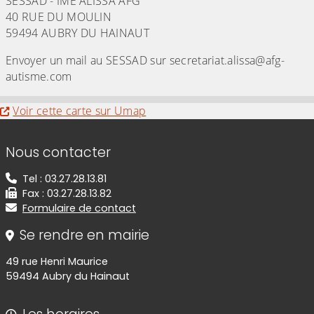
SESSAD - IME ALISSA AFG
40 RUE DU MOULIN
59494 AUBRY DU HAINAUT
Envoyer un mail au SESSAD sur secretariat.alissa@afg-
autisme.com
Evitez la carte interactive ci-après et aller au 
Voir cette carte sur Umap
Informations de contact
Nous contacter
Tel : 03.27.28.13.81
Fax : 03.27.28.13.82
Formulaire de contact
Se rendre en mairie
49 rue Henri Maurice
59494 Aubry du Hainaut