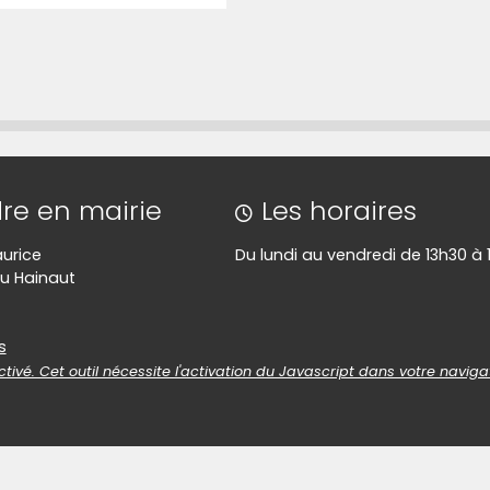
lien qui permet d'accéder directement à cette ca
re en mairie
Les horaires
aurice
Du lundi au vendredi de 13h30 à 
u Hainaut
es
s
tivé. Cet outil nécessite l'activation du Javascript dans votre naviga