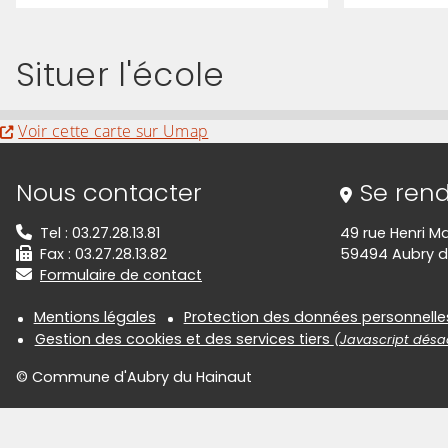
Situer l'école
Evitez la carte interactive ci-après et aller au 
Voir cette carte sur Umap
Informations de contact
Nous contacter
Se rend
Tel : 03.27.28.13.81
49 rue Henri M
Fax : 03.27.28.13.82
59494 Aubry d
Formulaire de contact
Informations réglementair
Mentions légales
Protection des données personnelle
Gestion des cookies et des services tiers
(Javascript désac
© Commune d'Aubry du Hainaut