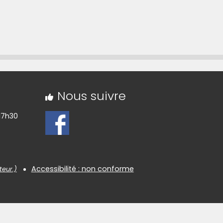
rte sur Umap »
Nous suivre
17h30
Accessibilité : non conforme
teur.)