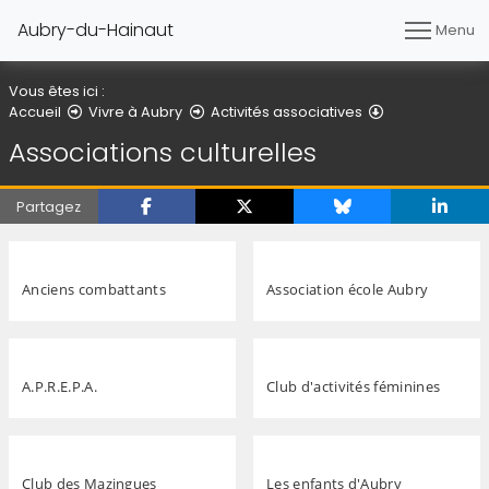
Aubry-du-Hainaut
Menu
Vous êtes ici :
Associations c
Accueil
Vivre à Aubry
Activités associatives
Associations culturelles
Partagez
Anciens combattants
Association école Aubry
A.P.R.E.P.A.
Club d'activités féminines
Club des Mazingues
Les enfants d'Aubry