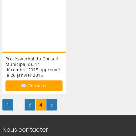
Procès-verbal du Conseil
Municipal du 14
décembre 2015 approuvé
le 26 janvier 2016
Consulter
Page
sur 5
…
Page
sur 5
Page
sur 5
Page
sur 5
1
3
4
5
Informations de contact
Nous contacter