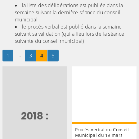
la liste des délibérations est publiée dans la
semaine suivant la dernière séance du conseil
municipal
le procès-verbal est publié dans la semaine
suivant sa validation (qui a lieu lors de la séance
suivante du conseil municipal)
Page
sur 5
…
Page
sur 5
Page
sur 5
Page
sur 5
1
3
4
5
2018 :
Procès-verbal du Conseil
Municipal du 19 mars