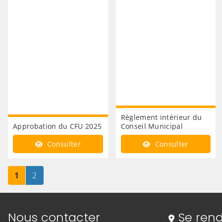
Règlement intérieur du
Approbation du CFU 2025
Conseil Municipal
Consulter
Consulter
Page
sur 2
Page
sur 2
1
2
Informations de contact
Nous contacter
Se rend