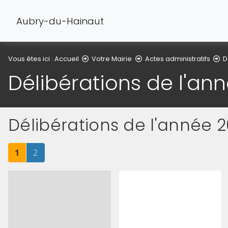
Aubry-du-Hainaut
Vous êtes ici :
Accueil
Votre Mairie
Actes administratifs
D
Délibérations de l'an
Délibérations de l'année 
Page
sur 2
Page
sur 2
1
2