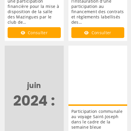
une participation
l'instauration d'une
financière pour la mise à
participation au
disposition de la salle
financement des contrats
des Mazingues par le
et règlements labellisés
club de…
des…
Consulter
Consulter
juin
2024 :
Participation communale
au voyage Saint-Joseph
dans le cadre de la
semaine bleue