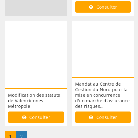
Consulter
Mandat au Centre de
Gestion du Nord pour la
Modification des statuts
mise en concurrence
de Valenciennes
d'un marché d'assurance
Métropole
des risques…
Consulter
Consulter
Page
sur 2
Page
sur 2
1
2