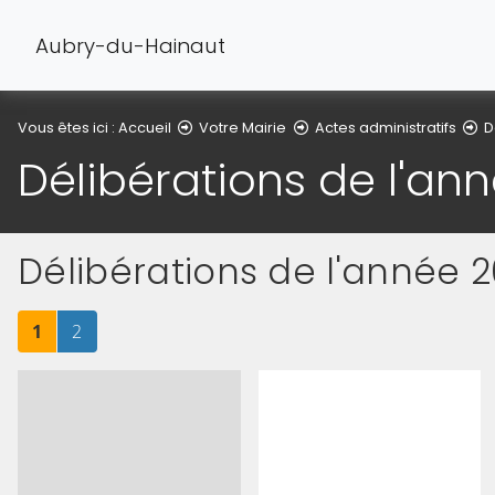
Aubry-du-Hainaut
Vous êtes ici :
Accueil
Votre Mairie
Actes administratifs
D
Délibérations de l'an
Délibérations de l'année 
Page
sur 2
Page
sur 2
1
2