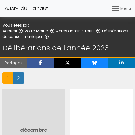
Aubry-du-Hainaut
Menu
Vous êtes ici :
Accueil
Votre Mairie
Actes administratifs
Délibérations
Délibérations de l'année 2023
du conseil municipal
Délibérations de l'année 2023
Partagez
Page
sur 2
Page
sur 2
1
2
décembre