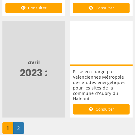
Consulter
Consulter
avril
2023 :
Prise en charge par
Valenciennes Métropole
des études énergétiques
pour les sites de la
commune d'Aubry du
Hainaut
Consulter
Page
sur 2
Page
sur 2
1
2