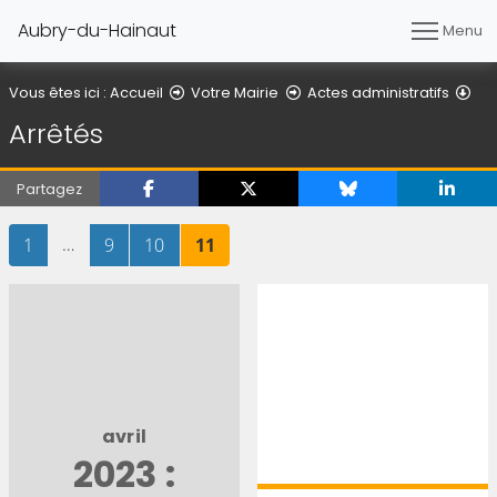
Aubry-du-Hainaut
Menu
Arr
Vous êtes ici :
Accueil
Votre Mairie
Actes administratifs
Arrêtés
Partagez
Page
sur 11
…
Page
sur 11
Page
sur 11
Page
sur 11
1
9
10
11
avril
2023 :