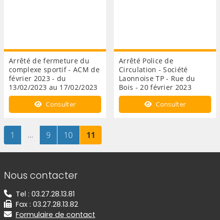
Arrêté de fermeture du
Arrêté Police de
complexe sportif - ACM de
Circulation - Société
février 2023 - du
Laonnoise TP - Rue du
13/02/2023 au 17/02/2023
Bois - 20 février 2023
Consulter
Consulter
Page
sur 11
…
Page
sur 11
Page
sur 11
Page
sur 11
1
9
10
11
Informations de contact
Nous contacter
Tel : 03.27.28.13.81
Fax : 03.27.28.13.82
Formulaire de contact