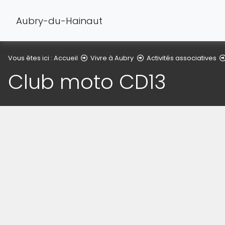
Aubry-du-Hainaut
Vous êtes ici :
Accueil
Vivre à Aubry
Activités associatives
Club moto CD13
(Cliquez sur l'image pour l'agrandir)