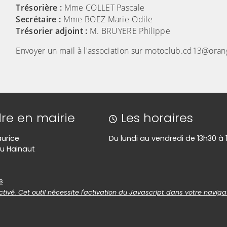
Trésorière :
Mme COLLET Pascale
Secrétaire :
Mme BOEZ Marie-Odile
Trésorier adjoint :
M. BRUYERE Philippe
Envoyer un mail à l'association sur motoclub.cd13@oran
re en mairie
Les horaires
aurice
Du lundi au vendredi de 13h30 à 
u Hainaut
es
s
tivé. Cet outil nécessite l'activation du Javascript dans votre naviga