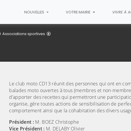
NOUVELLES
VOTRE MAIRIE
VIVRE À 
Club moto CD13
Associations sportives
Le club moto CD13 réunit des personnes qui ont en commu
balades moto ouvertes à tous (membres et non-membres)
d’apporter des recettes qui permettront une participation
organise, gére toutes actions de sensibilisation de perfe
comportement ainsi que la cohabitation des divers usage
Président :
M. BOEZ Christophe
Vice Président :
M. DELABY Olivier