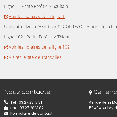
Ligne 1 - Petite Forêt <-> Saultain
Voir les horaires de la ligne 1
Une autre ligne déssert l'arrêt CORREZOLLA près de la li
Ligne 102 - Petite Forêt <-> Thiant
Voir les horaires de la ligne 102
Visitez le site de Transvilles
Informations de contact
Nous contacter
Se rend
Tel : 03.27.28.13.81
49 rue Henri M
Fax : 03.27.28.13.82
59494 Aubry d
Formulaire de contact