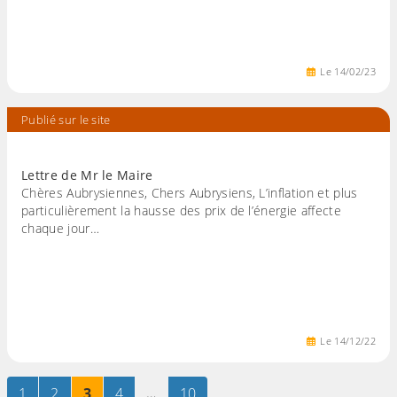
Le
14
/
02
/
23
Publié sur le site
Lettre de Mr le Maire
Chères Aubrysiennes, Chers Aubrysiens, L’inflation et plus
particulièrement la hausse des prix de l’énergie affecte
chaque jour…
Le
14
/
12
/
22
Page
sur 10
Page
sur 10
Page
sur 10
Page
sur 10
…
Page
sur 10
1
2
3
4
10