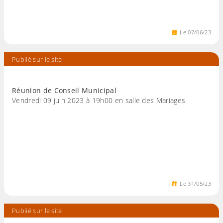
Le
07
/
06
/
23
Publié sur le site
Réunion de Conseil Municipal
Vendredi 09 juin 2023 à 19h00 en salle des Mariages
Le
31
/
05
/
23
Publié sur le site