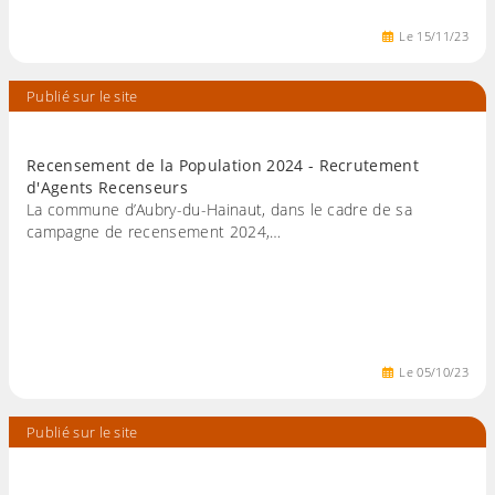
Le
15
/
11
/
23
Publié sur le site
Recensement de la Population 2024 - Recrutement
d'Agents Recenseurs
La commune d’Aubry-du-Hainaut, dans le cadre de sa
campagne de recensement 2024,…
Le
05
/
10
/
23
Publié sur le site