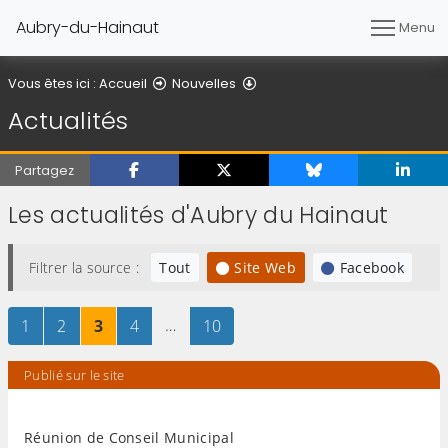
Aubry-du-Hainaut
Menu
Actualités
Vous êtes ici :
Accueil
Nouvelles
Actualités
Partagez
Les actualités d'Aubry du Hainaut
Filtrer la source :
Tout
Site Web
Facebook
Page
sur 10
Page
sur 10
Page
sur 10
Page
sur 10
…
Page
sur 10
1
2
3
4
10
Publié sur le site
Réunion de Conseil Municipal