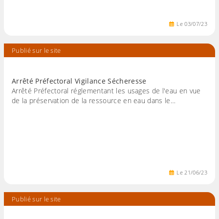
Le
03
/
07
/
23
Publié sur le site
Arrêté Préfectoral Vigilance Sécheresse
Arrêté Préfectoral réglementant les usages de l'eau en vue
de la préservation de la ressource en eau dans le…
Le
21
/
06
/
23
Publié sur le site