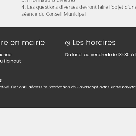
Informations diverses
Les questions diverses devront faire l'objet d'
séance du Conseil Municipal
re en mairie
Les horaires
aurice
Du lundi au vendredi de 13h30 à 
u Hainaut
es
s
tivé. Cet outil nécessite l'activation du Javascript dans votre naviga